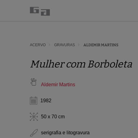
ACERVO
GRAVURAS
ALDEMIR MARTINS
Mulher com Borboleta
Aldemir Martins
1982
50 x 70 cm
serigrafia e litogravura