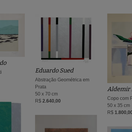
do
Eduardo Sued
i
Abstração Geométrica em
Prata
Aldemir 
50 x 70 cm
Copo com F
R$
2.640,00
50 x 35 cm
R$
1.800,0