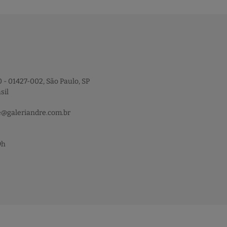
 - 01427-002, São Paulo, SP
sil
e@galeriandre.com.br
9h