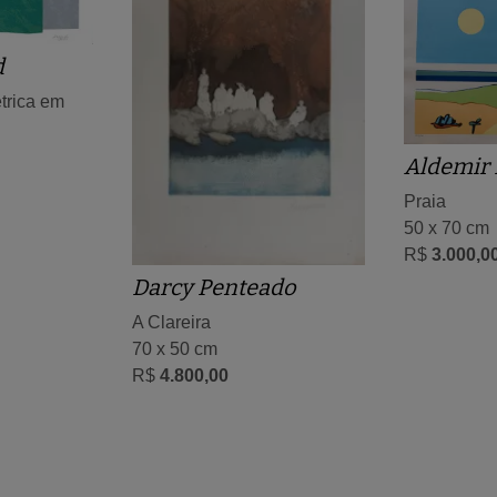
d
trica em
Aldemir 
Praia
50 x 70 cm
R$
3.000,0
Darcy Penteado
A Clareira
70 x 50 cm
R$
4.800,00