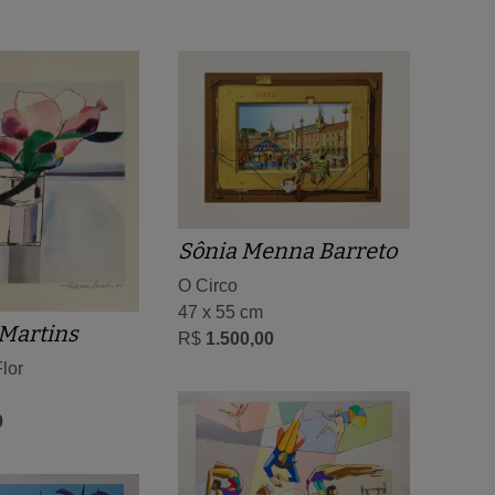
Sônia Menna Barreto
O Circo
47 x 55 cm
Martins
R$
1.500,00
lor
0