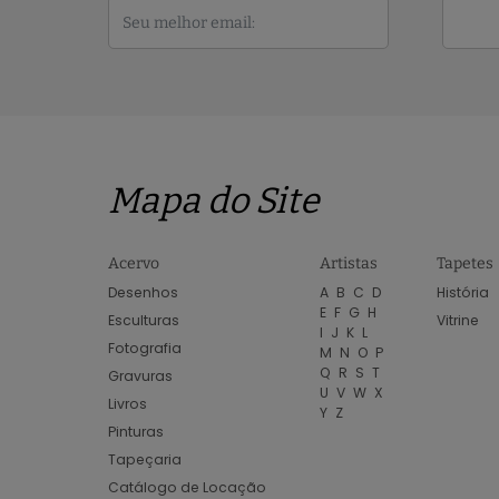
Mapa do Site
Acervo
Artistas
Tapetes
Desenhos
A
B
C
D
História
E
F
G
H
Esculturas
Vitrine
I
J
K
L
Fotografia
M
N
O
P
Q
R
S
T
Gravuras
U
V
W
X
Livros
Y
Z
Pinturas
Tapeçaria
Catálogo de Locação