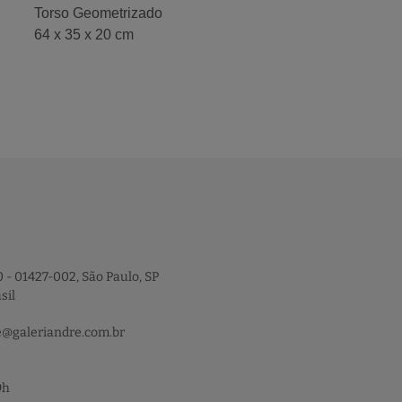
Torso Geometrizado
64 x 35 x 20 cm
 - 01427-002, São Paulo, SP
sil
e@galeriandre.com.br
9h