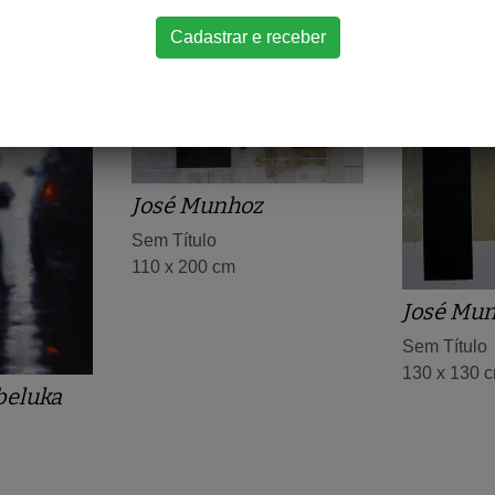
José Munhoz
Sem Título
110 x 200 cm
José Mu
Sem Título
130 x 130 
beluka