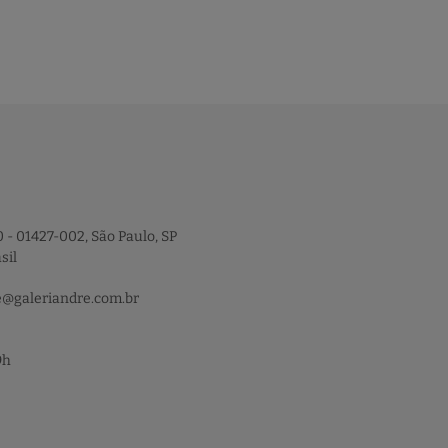
 - 01427-002, São Paulo, SP
sil
e@galeriandre.com.br
9h