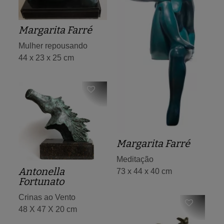
Margarita Farré
Mulher repousando
44 x 23 x 25 cm
Margarita Farré
Meditação
Antonella
73 x 44 x 40 cm
Fortunato
Crinas ao Vento
48 X 47 X 20 cm