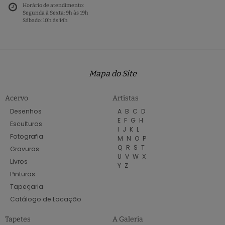
Horário de atendimento:
Segunda à Sexta: 9h às 19h
Sábado: 10h às 14h
Mapa do Site
Acervo
Artistas
Desenhos
A
B
C
D
E
F
G
H
Esculturas
I
J
K
L
Fotografia
M
N
O
P
Q
R
S
T
Gravuras
U
V
W
X
Livros
Y
Z
Pinturas
Tapeçaria
Catálogo de Locação
Tapetes
A Galeria