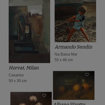
Armando Sendin
Na Baixa Mar
55 x 46 cm
Horvat, Milan
Casarios
50 x 30 cm
Albano Vizotto