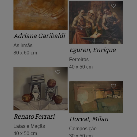
Adriana Garibaldi
As Irmãs
Eguren, Enrique
80 x 60 cm
Ferreiros
40 x 50 cm
Renato Ferrari
Horvat, Milan
Latas e Maçãs
Composição
40 x 50 cm
30 x 50 cm