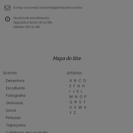
Enviar um email:
infoarte@galeriandre.com.br
Horário de atendimento:
Segunda à Sexta: 9h às 19h
Sábado: 10h às 14h
Mapa do Site
Acervo
Artistas
Desenhos
A
B
C
D
E
F
G
H
Esculturas
I
J
K
L
Fotografia
M
N
O
P
Q
R
S
T
Gravuras
U
V
W
X
Livros
Y
Z
Pinturas
Tapeçaria
Catálogo de Locação