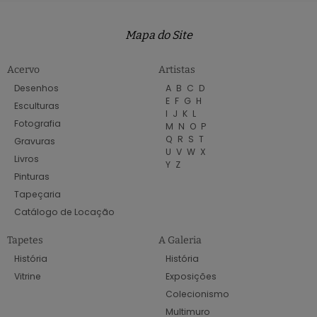
Mapa do Site
Acervo
Artistas
Desenhos
A
B
C
D
E
F
G
H
Esculturas
I
J
K
L
Fotografia
M
N
O
P
Q
R
S
T
Gravuras
U
V
W
X
Livros
Y
Z
Pinturas
Tapeçaria
Catálogo de Locação
Tapetes
A Galeria
História
História
Vitrine
Exposições
Colecionismo
Multimuro