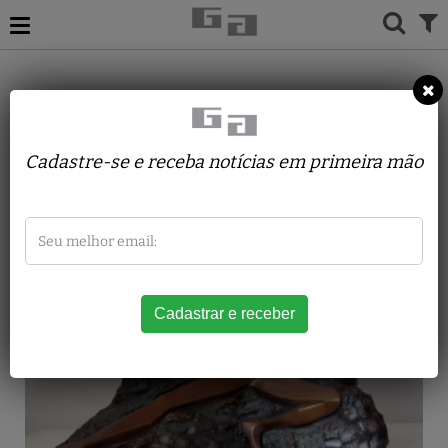
ACERVO
ESCULTURAS
SANTOS LOPES
Isadora Momento II
Cadastre-se e receba notícias em primeira mão