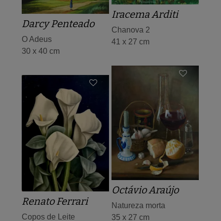
Iracema Arditi
Darcy Penteado
Chanova 2
O Adeus
41 x 27 cm
30 x 40 cm
Octávio Araújo
Renato Ferrari
Natureza morta
Copos de Leite
35 x 27 cm