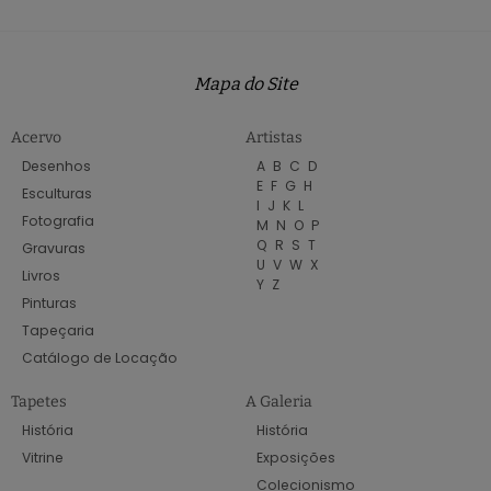
Mapa do Site
Acervo
Artistas
Desenhos
A
B
C
D
E
F
G
H
Esculturas
I
J
K
L
Fotografia
M
N
O
P
Q
R
S
T
Gravuras
U
V
W
X
Livros
Y
Z
Pinturas
Tapeçaria
Catálogo de Locação
Tapetes
A Galeria
História
História
Vitrine
Exposições
Colecionismo