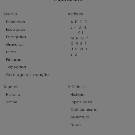
Acervo
Artistas
Desenhos
A
B
C
D
E
F
G
H
Esculturas
I
J
K
L
Fotografia
M
N
O
P
Q
R
S
T
Gravuras
U
V
W
X
Livros
Y
Z
Pinturas
Tapeçaria
Catálogo de Locação
Tapetes
A Galeria
História
História
Vitrine
Exposições
Colecionismo
Multimuro
News