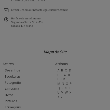
Enviamos para todo o Brasil
Enviar um email:
infoarte@galeriandre.com.br
Horário de atendimento:
Segunda à Sexta: 9h às 19h
Sábado: 10h às 14h
Mapa do Site
Acervo
Artistas
Desenhos
A
B
C
D
E
F
G
H
Esculturas
I
J
K
L
Fotografia
M
N
O
P
Q
R
S
T
Gravuras
U
V
W
X
Livros
Y
Z
Pinturas
Tapeçaria