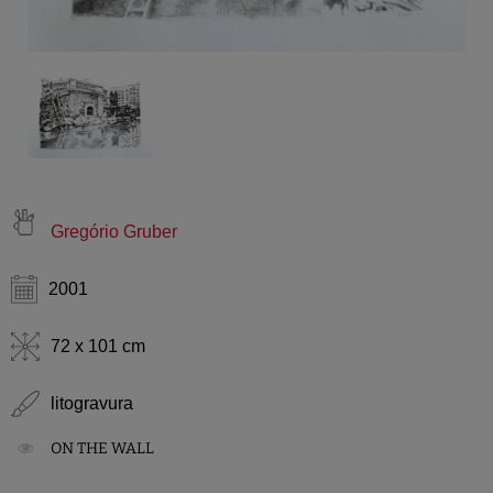
Gregório Gruber
2001
72 x 101 cm
litogravura
ON THE WALL