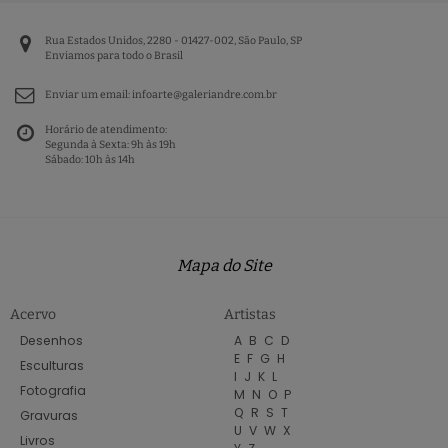
Rua Estados Unidos, 2280 - 01427-002, São Paulo, SP
Enviamos para todo o Brasil
Enviar um email:
infoarte@galeriandre.com.br
Horário de atendimento:
Segunda à Sexta: 9h às 19h
Sábado: 10h às 14h
Mapa do Site
Acervo
Artistas
Desenhos
A
B
C
D
E
F
G
H
Esculturas
I
J
K
L
Fotografia
M
N
O
P
Q
R
S
T
Gravuras
U
V
W
X
Livros