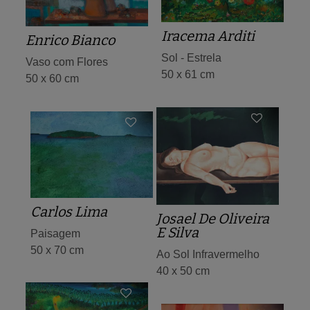
Iracema Arditi
Enrico Bianco
Sol - Estrela
Vaso com Flores
50 x 61 cm
50 x 60 cm
Carlos Lima
Josael De Oliveira
E Silva
Paisagem
50 x 70 cm
Ao Sol Infravermelho
40 x 50 cm