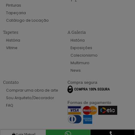
Y
Z
Pinturas
Tapeçaria
Catálogo de Locação
Tapetes
A Galeria
História
História
Vitrine
Exposições
Colecionismo
Multimuro
News
Contato
Compra segura
Comprar uma obra de arte
Sou Arquiteto/Decorador
Formas de pagamento
FAQ
Loja Virtual
Obras recentes