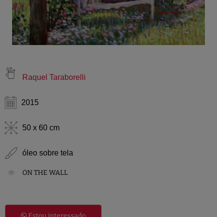
Raquel Taraborelli
2015
50 x 60 cm
óleo sobre tela
ON THE WALL
Estou interessado