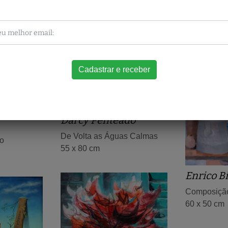
Obras relacionadas
Darcy Penteado
De Volta as Águas Calmas
io
55 x 80 cm
Enrico B
Composiçã
60 x 50 cm