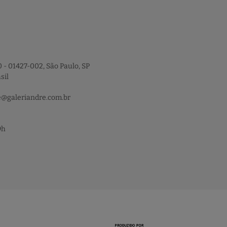
 - 01427-002, São Paulo, SP
sil
e@galeriandre.com.br
9h