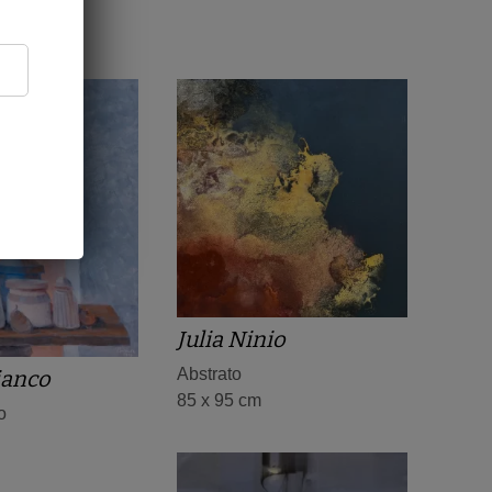
Julia Ninio
Abstrato
ianco
85 x 95 cm
o