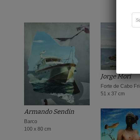
Jorge Mori
Forte de Cabo Fr
51 x 37 cm
Armando Sendin
Barco
100 x 80 cm