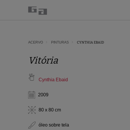
ACERVO
PINTURAS
CYNTHIA EBAID
Vitória
Cynthia Ebaid
2009
80 x 80 cm
óleo sobre tela