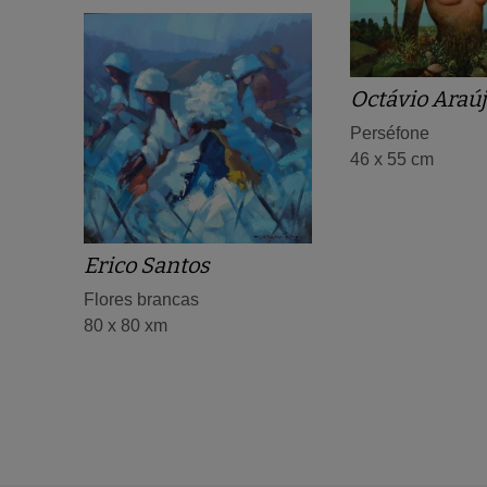
Octávio Araú
Perséfone
46 x 55 cm
Erico Santos
Flores brancas
80 x 80 xm