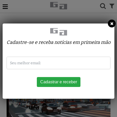
ACERVO
PINTURAS
RAFAEL RESAFFI
Av. Paulista Junho
Cadastre-se e receba notícias em primeira mão