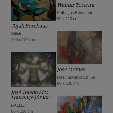
Walmir Teixeira
Palhaços Brincando
90 x 110 cm
Tejuh Burchaus
Stítulo
100 x 130 cm
Jose Moraes
Rasumovskys Op. 59
80 x 100 cm
José Toledo Piza
Lourenço Júnior
BALLET
80 x 100 cm