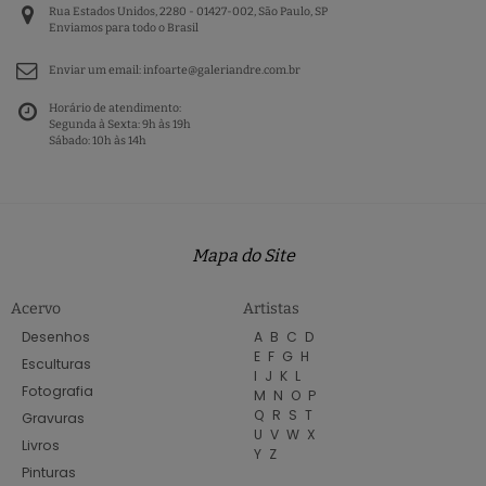
Rua Estados Unidos, 2280 - 01427-002, São Paulo, SP
Enviamos para todo o Brasil
Enviar um email:
infoarte@galeriandre.com.br
Horário de atendimento:
Segunda à Sexta: 9h às 19h
Sábado: 10h às 14h
Mapa do Site
Acervo
Artistas
Desenhos
A
B
C
D
E
F
G
H
Esculturas
I
J
K
L
Fotografia
M
N
O
P
Q
R
S
T
Gravuras
U
V
W
X
Livros
Y
Z
Pinturas