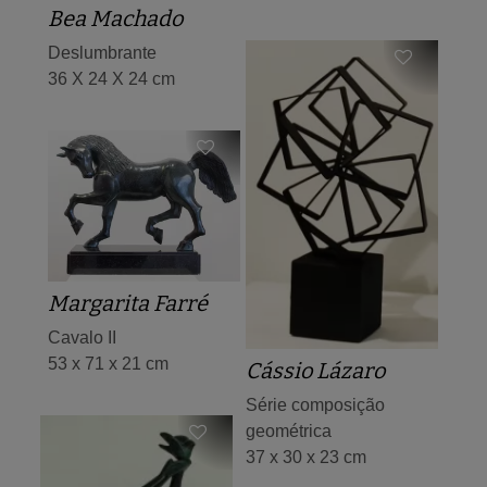
Bea Machado
Deslumbrante
36 X 24 X 24 cm
Margarita Farré
Cavalo II
53 x 71 x 21 cm
Cássio Lázaro
Série composição
geométrica
37 x 30 x 23 cm