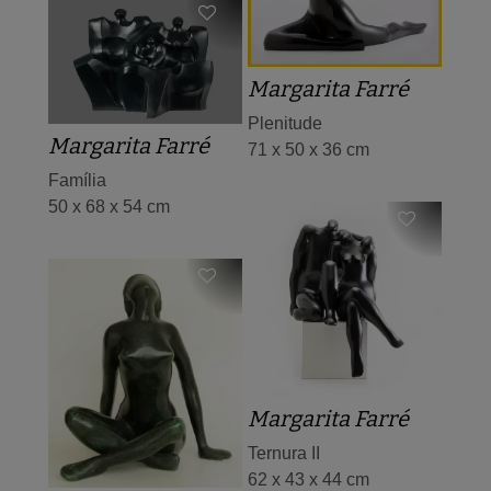
Margarita Farré
Plenitude
Margarita Farré
71 x 50 x 36 cm
Família
50 x 68 x 54 cm
Margarita Farré
Ternura II
62 x 43 x 44 cm