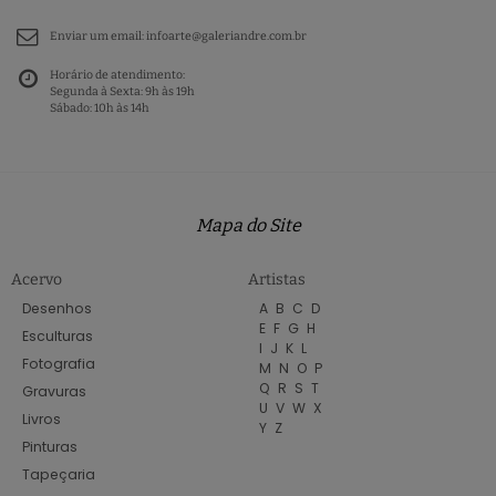
Enviar um email:
infoarte@galeriandre.com.br
Horário de atendimento:
Segunda à Sexta: 9h às 19h
Sábado: 10h às 14h
Mapa do Site
Acervo
Artistas
Desenhos
A
B
C
D
E
F
G
H
Esculturas
I
J
K
L
Fotografia
M
N
O
P
Q
R
S
T
Gravuras
U
V
W
X
Livros
Y
Z
Pinturas
Tapeçaria