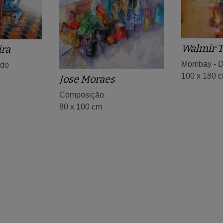
Walmir T
ira
Mombay - D
ndo
100 x 180 
Jose Moraes
Composição
80 x 100 cm