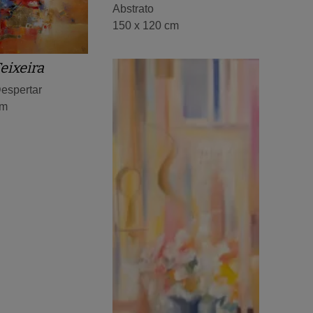
Abstrato
150 x 120 cm
eixeira
espertar
cm