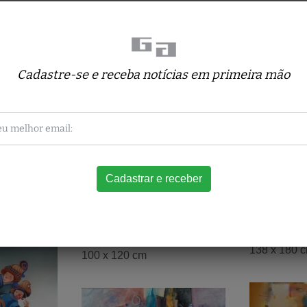
Obras relacionadas
Cadastre-se e receba notícias em primeira mão
Walmir T
Marcelo Tomazelli
Coemita - A
Abstrato
138 x 180 
100 x 120 cm