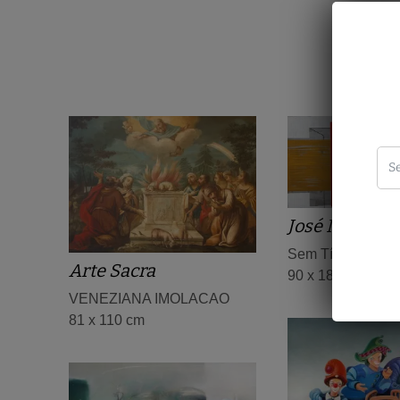
José Munhoz
Sem Título
Arte Sacra
90 x 180 cm
VENEZIANA IMOLACAO
81 x 110 cm