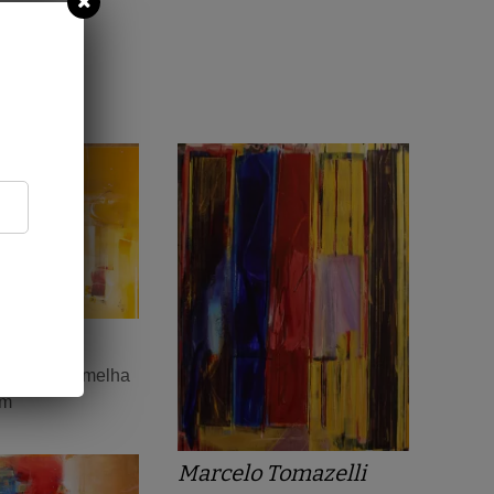
eixeira
 aurora vermelha
cm
Marcelo Tomazelli