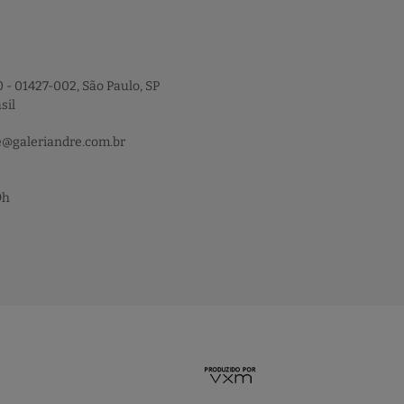
 - 01427-002, São Paulo, SP
sil
e@galeriandre.com.br
9h