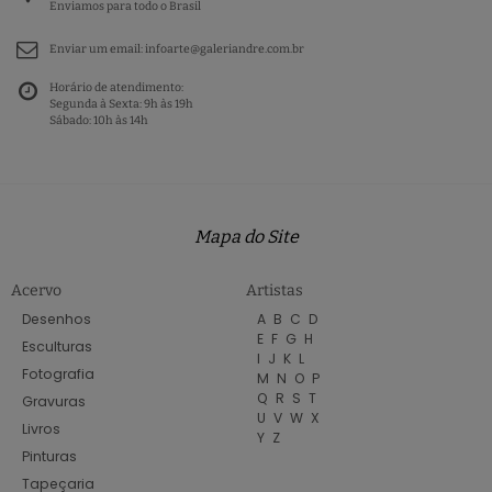
Enviamos para todo o Brasil
Enviar um email:
infoarte@galeriandre.com.br
Horário de atendimento:
Segunda à Sexta: 9h às 19h
Sábado: 10h às 14h
Mapa do Site
Acervo
Artistas
Desenhos
A
B
C
D
E
F
G
H
Esculturas
I
J
K
L
Fotografia
M
N
O
P
Q
R
S
T
Gravuras
U
V
W
X
Livros
Y
Z
Pinturas
Tapeçaria