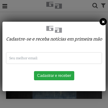
ACERVO
PINTURAS
HERTON ROITMAN
Sem título ( verde, cinza e ocre )
Cadastre-se e receba notícias em primeira mão