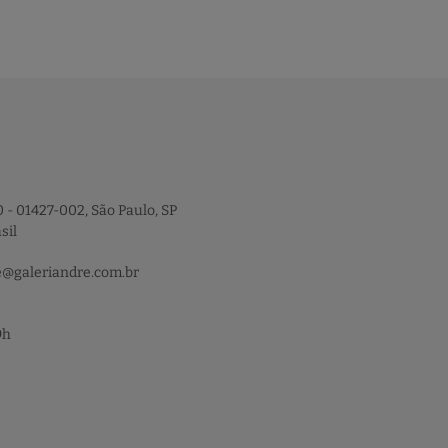
 - 01427-002, São Paulo, SP
sil
e@galeriandre.com.br
9h