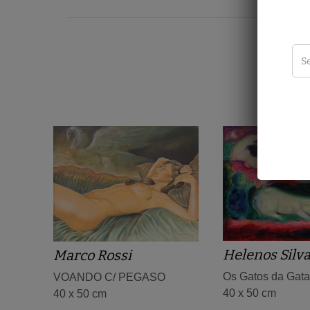
Helenos Silv
Marco Rossi
Os Gatos da Gata
VOANDO C/ PEGASO
40 x 50 cm
40 x 50 cm