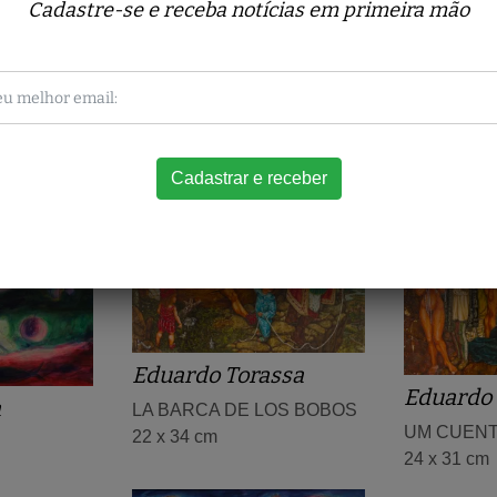
Cadastre-se e receba notícias em primeira mão
Obras relacionadas
Eduardo Torassa
Eduardo 
a
LA BARCA DE LOS BOBOS
UM CUENT
22 x 34 cm
24 x 31 cm