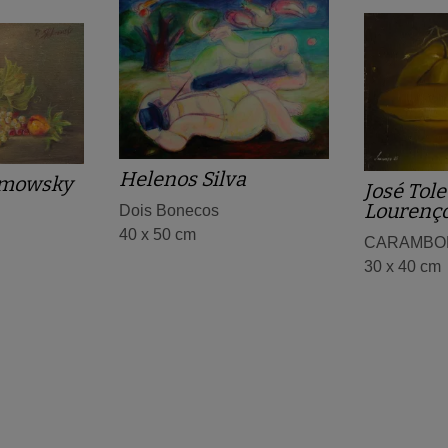
Helenos Silva
imowsky
José Tole
Lourenço
Dois Bonecos
40 x 50 cm
CARAMBO
30 x 40 cm