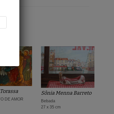
Torassa
Sônia Menna Barreto
O DE AMOR
Bebada
27 x 35 cm