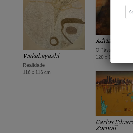
Adriana Gari
O Pássaro do Am
Wakabayashi
120 x 160 cm
Realidade
116 x 116 cm
Carlos Eduar
Zornoff