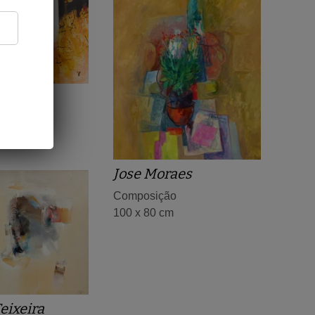
Petry
cm
Jose Moraes
Composição
100 x 80 cm
eixeira