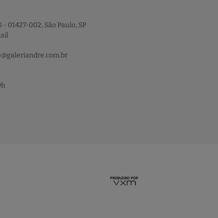
 - 01427-002, São Paulo, SP
sil
e@galeriandre.com.br
9h