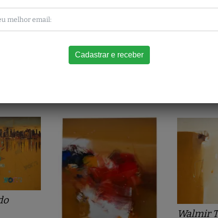
Carmelo Gentil
baldi
Eduardo 
Cena Urbana com Figuras
anhecer
Sem Título
80 x 110 cm
115 x 150 
do
Walmir T