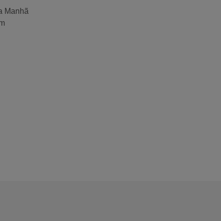
da Manhã
cm