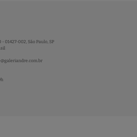
 - 01427-002, São Paulo, SP
sil
e@galeriandre.com.br
9h