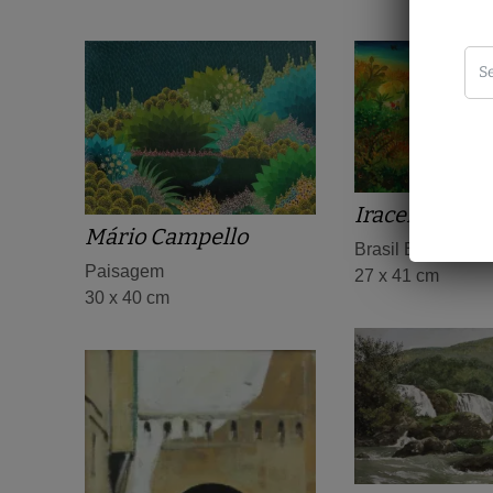
Iracema Ardit
Mário Campello
Brasil Brasileiro
Paisagem
27 x 41 cm
30 x 40 cm