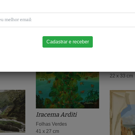
i
Jorge Mo
Vue Panora
22 x 33 cm
Iracema Arditi
Folhas Verdes
41 x 27 cm