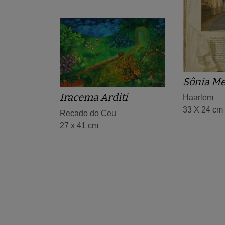
Sônia Me
Iracema Arditi
Haarlem
33 X 24 cm
Recado do Ceu
27 x 41 cm