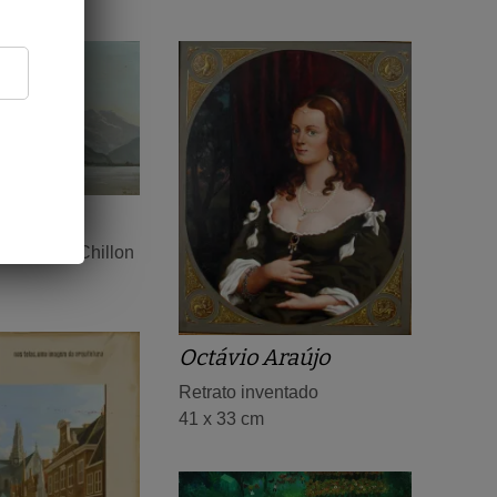
ri
mique du Chillon
Octávio Araújo
Retrato inventado
41 x 33 cm