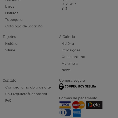
U
V
W
X
Livros
Y
Z
Pinturas
Tapeçaria
Catálogo de Locação
Tapetes
A Galeria
História
História
Vitrine
Exposições
Colecionismo
Multimuro
News
Contato
Compra segura
Comprar uma obra de arte
Sou Arquiteto/Decorador
Formas de pagamento
FAQ