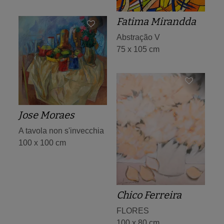
Fatima Mirandda
Abstração V
75 x 105 cm
Jose Moraes
A tavola non s'invecchia
100 x 100 cm
Chico Ferreira
FLORES
100 x 80 cm