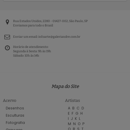
Rua Estados Unidos, 2280 - 01427-002, São Paulo, SP
Enviamos para todo o Brasil
Enviar um email:
infoarte@galeriandre.com.br
Horário de atendimento:
Segunda à Sexta: 9h às 19h
Sábado: 10h às 14h
Mapa do Site
Acervo
Artistas
Desenhos
A
B
C
D
E
F
G
H
Esculturas
I
J
K
L
Fotografia
M
N
O
P
Q
R
S
T
Gravuras