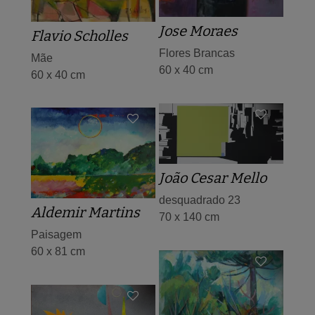
Jose Moraes
Flavio Scholles
Flores Brancas
Mãe
60 x 40 cm
60 x 40 cm
João Cesar Mello
desquadrado 23
Aldemir Martins
70 x 140 cm
Paisagem
60 x 81 cm