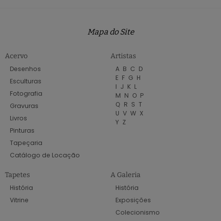
Mapa do Site
Acervo
Artistas
Desenhos
A
B
C
D
E
F
G
H
Esculturas
I
J
K
L
Fotografia
M
N
O
P
Q
R
S
T
Gravuras
U
V
W
X
Livros
Y
Z
Pinturas
Tapeçaria
Catálogo de Locação
Tapetes
A Galeria
História
História
Vitrine
Exposições
Colecionismo