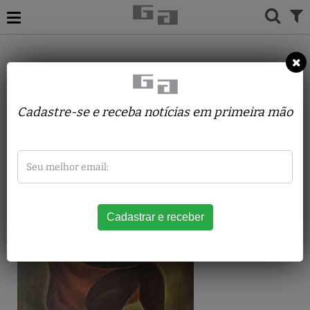
ACERVO
PINTURAS
ORLANDO TERUZ
MULHER COM CARTA
Cadastre-se e receba notícias em primeira mão