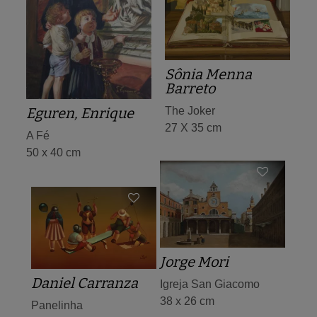
Sônia Menna
Barreto
The Joker
Eguren, Enrique
27 X 35 cm
A Fé
50 x 40 cm
Jorge Mori
Daniel Carranza
Igreja San Giacomo
38 x 26 cm
Panelinha