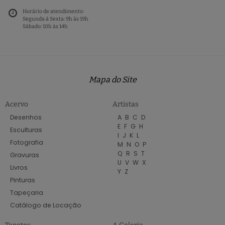
Horário de atendimento:
Segunda à Sexta: 9h às 19h
Sábado: 10h às 14h
Mapa do Site
Acervo
Artistas
Desenhos
A
B
C
D
E
F
G
H
Esculturas
I
J
K
L
Fotografia
M
N
O
P
Q
R
S
T
Gravuras
U
V
W
X
Livros
Y
Z
Pinturas
Tapeçaria
Catálogo de Locação