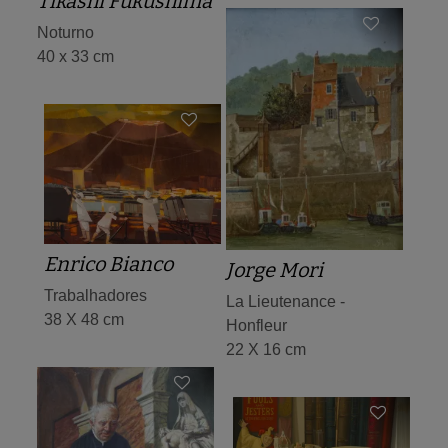
Tikashi Fukushima
Noturno
40 x 33 cm
Enrico Bianco
Jorge Mori
Trabalhadores
La Lieutenance -
38 X 48 cm
Honfleur
22 X 16 cm