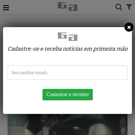
ACERVO
PINTURAS
JOSÉ TOLEDO PIZA LOURENÇO JÚNIOR
Quatro bailarinas
Cadastre-se e receba notícias em primeira mão