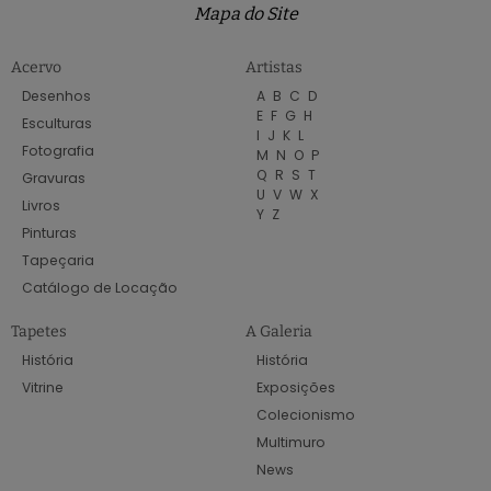
Mapa do Site
Acervo
Artistas
Desenhos
A
B
C
D
E
F
G
H
Esculturas
I
J
K
L
Fotografia
M
N
O
P
Q
R
S
T
Gravuras
U
V
W
X
Livros
Y
Z
Pinturas
Tapeçaria
Catálogo de Locação
Tapetes
A Galeria
História
História
Vitrine
Exposições
Colecionismo
Multimuro
News