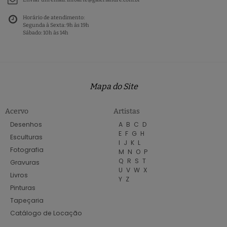
Horário de atendimento:
Segunda à Sexta: 9h às 19h
Sábado: 10h às 14h
Mapa do Site
Acervo
Artistas
Desenhos
A
B
C
D
E
F
G
H
Esculturas
I
J
K
L
Fotografia
M
N
O
P
Q
R
S
T
Gravuras
U
V
W
X
Livros
Y
Z
Pinturas
Tapeçaria
Catálogo de Locação