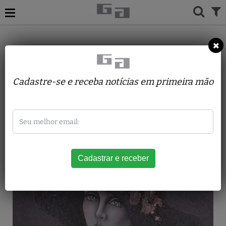
ACERVO
PINTURAS
LEODARIO BERNARDES DOS SANTOS
MULHER COM CHAPÉU
Cadastre-se e receba notícias em primeira mão