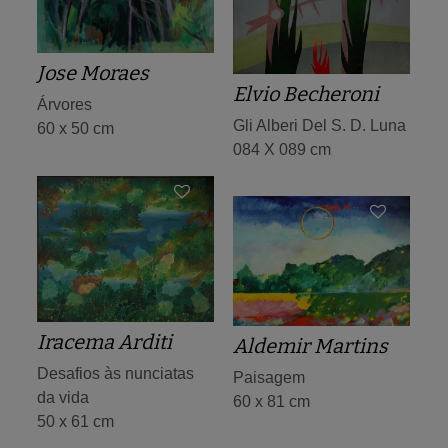
Jose Moraes
Elvio Becheroni
Árvores
Gli Alberi Del S. D. Luna
60 x 50 cm
084 X 089 cm
Iracema Arditi
Aldemir Martins
Desafios às nunciatas
Paisagem
da vida
60 x 81 cm
50 x 61 cm