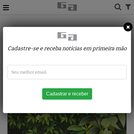
ACERVO
PINTURAS
MICHINORI INAGAKI
Folhagem com Flores
Cadastre-se e receba notícias em primeira mão