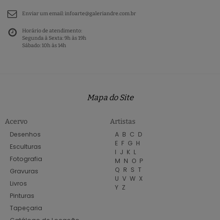
Enviar um email:
infoarte@galeriandre.com.br
Horário de atendimento:
Segunda à Sexta: 9h às 19h
Sábado: 10h às 14h
Mapa do Site
Acervo
Artistas
Desenhos
A
B
C
D
E
F
G
H
Esculturas
I
J
K
L
Fotografia
M
N
O
P
Q
R
S
T
Gravuras
U
V
W
X
Livros
Y
Z
Pinturas
Tapeçaria