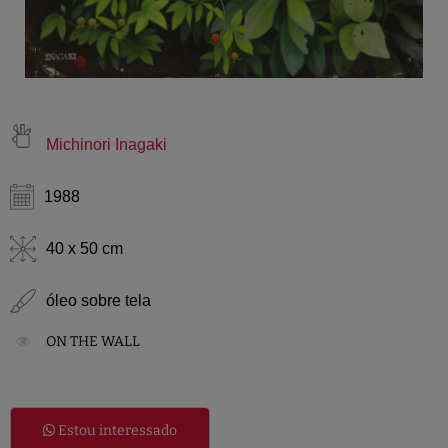
Michinori Inagaki
1988
40 x 50 cm
óleo sobre tela
ON THE WALL
Estou interessado