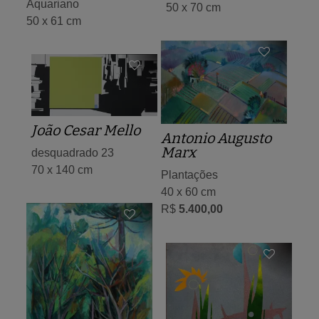
Aquariano
50 x 70 cm
50 x 61 cm
João Cesar Mello
Antonio Augusto
Marx
desquadrado 23
70 x 140 cm
Plantações
40 x 60 cm
R$
5.400,00