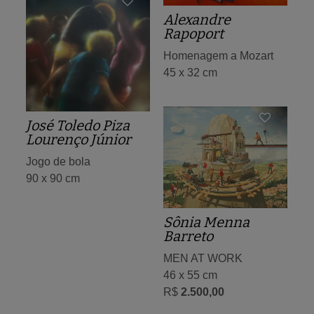
Alexandre
Rapoport
Homenagem a Mozart
45 x 32 cm
José Toledo Piza
Lourenço Júnior
Jogo de bola
90 x 90 cm
Sônia Menna
Barreto
MEN AT WORK
46 x 55 cm
R$
2.500,00