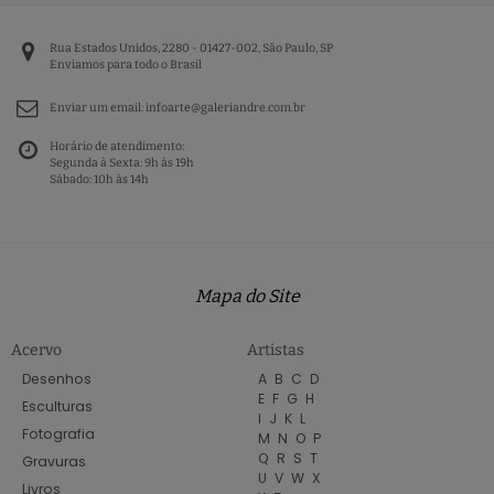
Rua Estados Unidos, 2280 - 01427-002, São Paulo, SP
Enviamos para todo o Brasil
Enviar um email:
infoarte@galeriandre.com.br
Horário de atendimento:
Segunda à Sexta: 9h às 19h
Sábado: 10h às 14h
Mapa do Site
Acervo
Artistas
Desenhos
A
B
C
D
E
F
G
H
Esculturas
I
J
K
L
Fotografia
M
N
O
P
Q
R
S
T
Gravuras
U
V
W
X
Livros