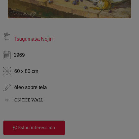
Tsugumasa Nojiri
1969
60 x 80 cm
óleo sobre tela
ON THE WALL
Estou interessado