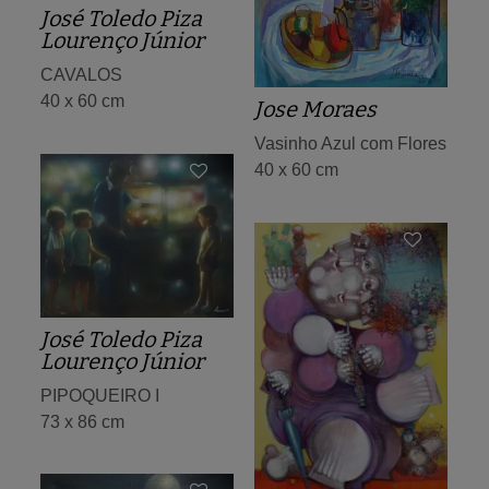
José Toledo Piza
Lourenço Júnior
CAVALOS
40 x 60 cm
Jose Moraes
Vasinho Azul com Flores
40 x 60 cm
José Toledo Piza
Lourenço Júnior
PIPOQUEIRO I
73 x 86 cm