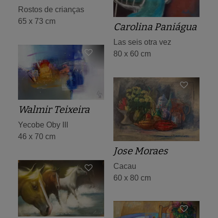
Rostos de crianças
65 x 73 cm
Carolina Paniágua
Las seis otra vez
80 x 60 cm
Walmir Teixeira
Yecobe Oby III
46 x 70 cm
Jose Moraes
Cacau
60 x 80 cm