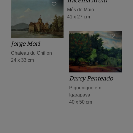
Iracema Arditi
Mês de Maio
41 x 27 cm
Jorge Mori
Chateau du Chillon
24 x 33 cm
Darcy Penteado
Piquenique em
Igarapava
40 x 50 cm