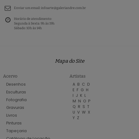
Enviar um email:
infoarte@galeriandre.com.br
Horário de atendimento:
Segunda à Sexta: 9h às 19h
Sábado: 10h às 14h
Mapa do Site
Acervo
Artistas
Desenhos
A
B
C
D
E
F
G
H
Esculturas
I
J
K
L
Fotografia
M
N
O
P
Q
R
S
T
Gravuras
U
V
W
X
Livros
Y
Z
Pinturas
Tapeçaria
Catálogo de Locação