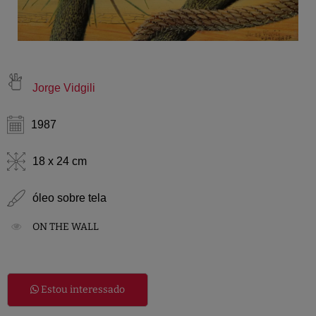
Jorge Vidgili
1987
18 x 24 cm
óleo sobre tela
ON THE WALL
Estou interessado