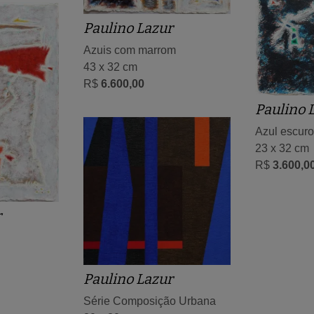
Paulino Lazur
Azuis com marrom
43 x 32 cm
R$
6.600,00
Paulino 
Azul escuro
23 x 32 cm
R$
3.600,0
r
Paulino Lazur
Série Composição Urbana