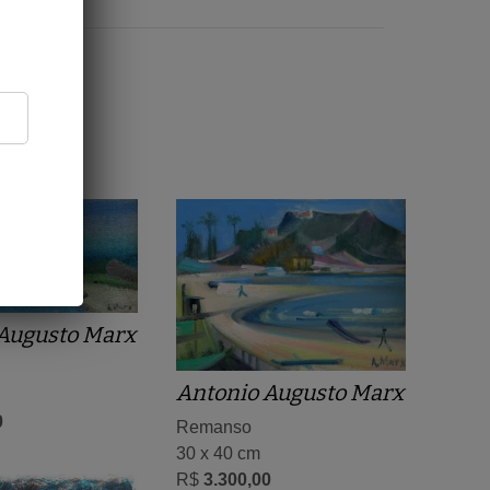
Augusto Marx
Antonio Augusto Marx
0
Remanso
30 x 40 cm
R$
3.300,00