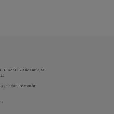
 - 01427-002, São Paulo, SP
sil
e@galeriandre.com.br
9h