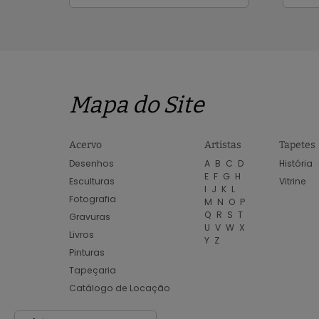
Mapa do Site
Acervo
Artistas
Tapetes
Desenhos
A
B
C
D
História
E
F
G
H
Esculturas
Vitrine
I
J
K
L
Fotografia
M
N
O
P
Q
R
S
T
Gravuras
U
V
W
X
Livros
Y
Z
Pinturas
Tapeçaria
Catálogo de Locação