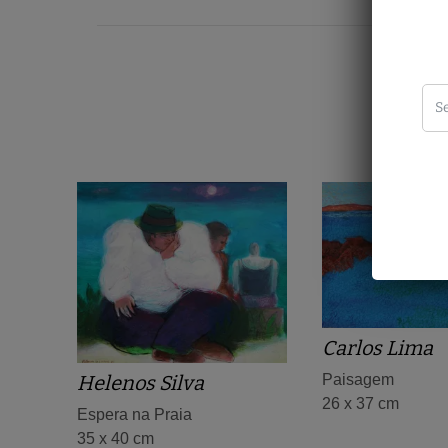
Carlos Lima
Helenos Silva
Paisagem
26 x 37 cm
Espera na Praia
35 x 40 cm