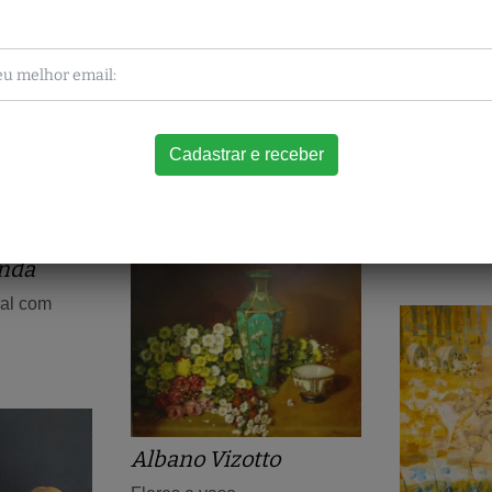
Edson Di Bernardi
Enrico B
Terraço Napolitano
Natureza M
40 x 60 cm
colhedores
45 X 60 cm
anda
al com
Albano Vizotto