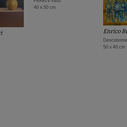
Flores e vaso
40 x 50 cm
Enrico B
i
Descobrime
50 x 40 cm