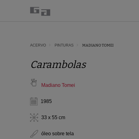
ACERVO
PINTURAS
MADIANO TOMEI
Carambolas
Madiano Tomei
1985
33 x 55 cm
óleo sobre tela