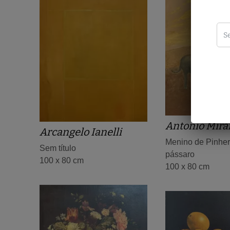
Antonio Mir
Arcangelo Ianelli
Menino de Pinher
Sem título
pássaro
100 x 80 cm
100 x 80 cm