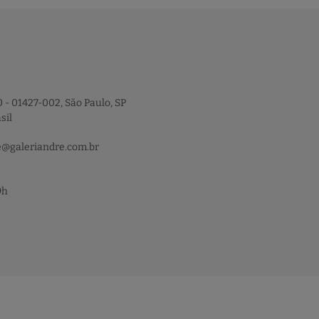
 - 01427-002, São Paulo, SP
sil
e@galeriandre.com.br
9h