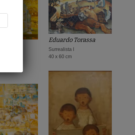
Eduardo Torassa
ianco
Surrealista I
orta com
40 x 60 cm