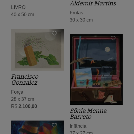
Aldemir Martins
LIVRO
Frutas
40 x 50 cm
30 x 30 cm
Francisco
Gonzalez
Força
28 x 37 cm
R$
2.100,00
Sônia Menna
Barreto
Infância
37 x 27 cm