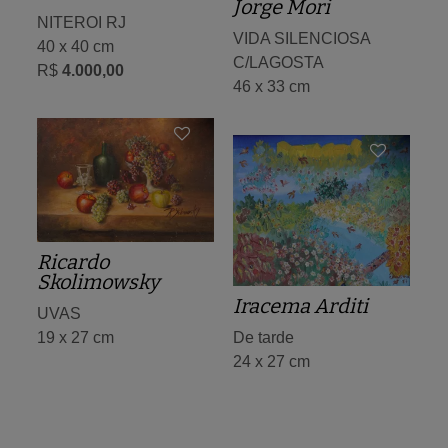
Jorge Mori
NITEROI RJ
VIDA SILENCIOSA
40 x 40 cm
C/LAGOSTA
R$
4.000,00
46 x 33 cm
Ricardo
Skolimowsky
Iracema Arditi
UVAS
19 x 27 cm
De tarde
24 x 27 cm