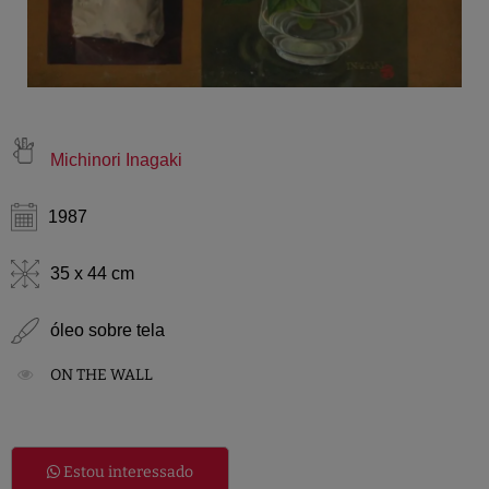
Michinori Inagaki
1987
35 x 44 cm
óleo sobre tela
ON THE WALL
Estou interessado