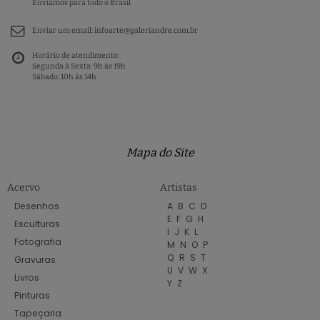
Enviamos para todo o Brasil
Enviar um email:
infoarte@galeriandre.com.br
Horário de atendimento:
Segunda à Sexta: 9h às 19h
Sábado: 10h às 14h
Mapa do Site
Acervo
Artistas
Desenhos
A
B
C
D
E
F
G
H
Esculturas
I
J
K
L
Fotografia
M
N
O
P
Q
R
S
T
Gravuras
U
V
W
X
Livros
Y
Z
Pinturas
Tapeçaria