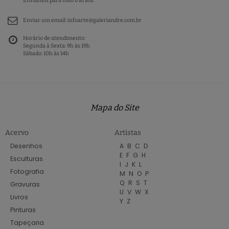
Enviamos para todo o Brasil
Enviar um email:
infoarte@galeriandre.com.br
Horário de atendimento:
Segunda à Sexta: 9h às 19h
Sábado: 10h às 14h
Mapa do Site
Acervo
Artistas
Desenhos
A
B
C
D
E
F
G
H
Esculturas
I
J
K
L
Fotografia
M
N
O
P
Q
R
S
T
Gravuras
U
V
W
X
Livros
Y
Z
Pinturas
Tapeçaria