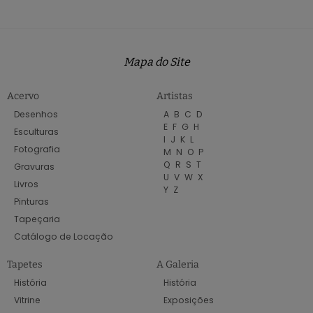
Mapa do Site
Acervo
Artistas
Desenhos
A
B
C
D
E
F
G
H
Esculturas
I
J
K
L
Fotografia
M
N
O
P
Q
R
S
T
Gravuras
U
V
W
X
Livros
Y
Z
Pinturas
Tapeçaria
Catálogo de Locação
Tapetes
A Galeria
História
História
Vitrine
Exposições