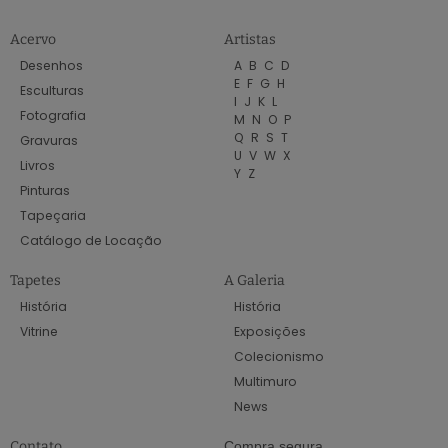
Acervo
Artistas
Desenhos
A
B
C
D
E
F
G
H
Esculturas
I
J
K
L
Fotografia
M
N
O
P
Q
R
S
T
Gravuras
U
V
W
X
Livros
Y
Z
Pinturas
Tapeçaria
Catálogo de Locação
Tapetes
A Galeria
História
História
Vitrine
Exposições
Colecionismo
Multimuro
News
Contato
Compra segura