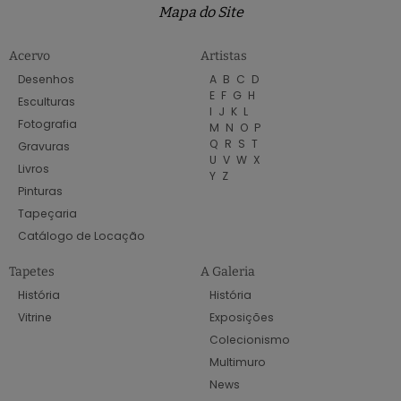
Mapa do Site
Acervo
Artistas
Desenhos
A
B
C
D
E
F
G
H
Esculturas
I
J
K
L
Fotografia
M
N
O
P
Q
R
S
T
Gravuras
U
V
W
X
Livros
Y
Z
Pinturas
Tapeçaria
Catálogo de Locação
Tapetes
A Galeria
História
História
Vitrine
Exposições
Colecionismo
Multimuro
News