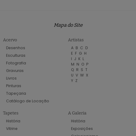
Mapa do Site
Acervo
Artistas
Desenhos
A
B
C
D
E
F
G
H
Esculturas
I
J
K
L
Fotografia
M
N
O
P
Q
R
S
T
Gravuras
U
V
W
X
Livros
Y
Z
Pinturas
Tapeçaria
Catálogo de Locação
Tapetes
A Galeria
História
História
Vitrine
Exposições