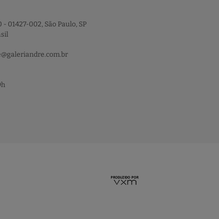
 - 01427-002, São Paulo, SP
sil
e@galeriandre.com.br
9h