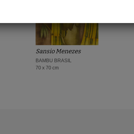
Sansio Menezes
BAMBU BRASIL
70 x 70 cm