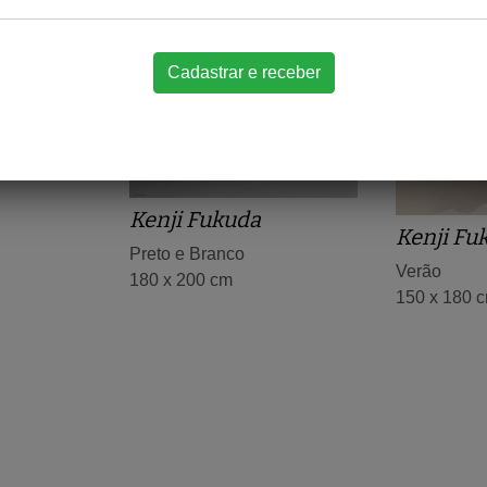
Kenji Fukuda
Kenji Fu
Preto e Branco
Verão
180 x 200 cm
150 x 180 