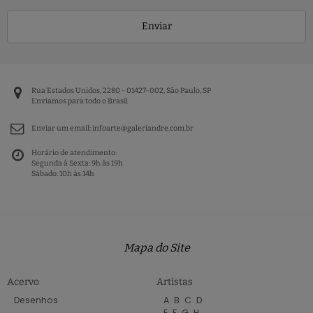
Enviar
Rua Estados Unidos, 2280 - 01427-002, São Paulo, SP
Enviamos para todo o Brasil
Enviar um email:
infoarte@galeriandre.com.br
Horário de atendimento:
Segunda à Sexta: 9h às 19h
Sábado: 10h às 14h
Mapa do Site
Acervo
Artistas
Desenhos
A
B
C
D
E
F
G
H