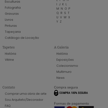
Esculturas
I
J
K
L
Fotografia
M
N
O
P
Q
R
S
T
Gravuras
U
V
W
X
Livros
Y
Z
Pinturas
Tapeçaria
Catálogo de Locação
Tapetes
A Galeria
História
História
Vitrine
Exposições
Colecionismo
Multimuro
News
Contato
Compra segura
Comprar uma obra de arte
Sou Arquiteto/Decorador
Formas de pagamento
FAQ