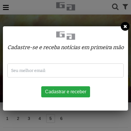
Cadastre-se e receba notícias em primeira mão
Acervo
1
2
3
4
5
6