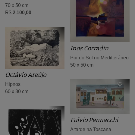
70 x 50 cm
R$
2.100,00
Inos Corradin
Por do Sol no Meditterâneo
50 x 50 cm
Octávio Araújo
Hipnos
60 x 80 cm
Fulvio Pennacchi
A tarde na Toscana