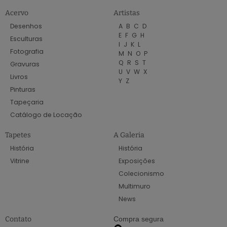
Acervo
Artistas
Desenhos
A
B
C
D
E
F
G
H
Esculturas
I
J
K
L
Fotografia
M
N
O
P
Q
R
S
T
Gravuras
U
V
W
X
Livros
Y
Z
Pinturas
Tapeçaria
Catálogo de Locação
Tapetes
A Galeria
História
História
Vitrine
Exposições
Colecionismo
Multimuro
News
Contato
Compra segura