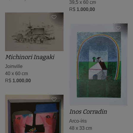
39,5 x 60 cm
R$
1.000,00
Michinori Inagaki
Joinville
40 x 60 cm
R$
1.000,00
Inos Corradin
Arco-íris
48 x 33 cm