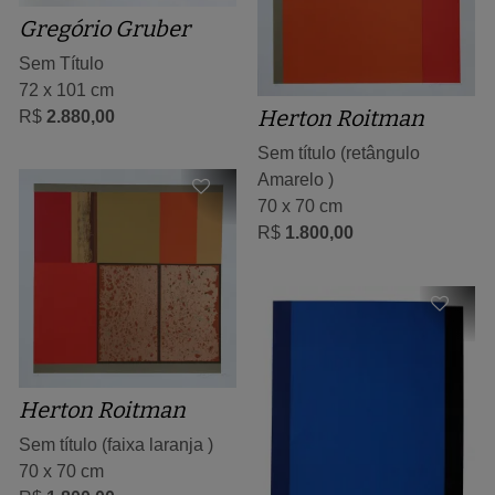
Gregório Gruber
Sem Título
72 x 101 cm
Herton Roitman
R$
2.880,00
Sem título (retângulo
Amarelo )
70 x 70 cm
R$
1.800,00
Herton Roitman
Sem título (faixa laranja )
70 x 70 cm