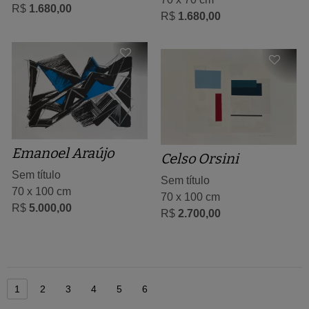
R$
1.680,00
R$
1.680,00
Emanoel Araújo
Celso Orsini
Sem título
Sem título
70 x 100 cm
70 x 100 cm
R$
5.000,00
R$
2.700,00
1
2
3
4
5
6