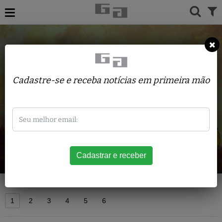
Cadastre-se e receba notícias em primeira mão
Acervo
1
2
3
4
5
6