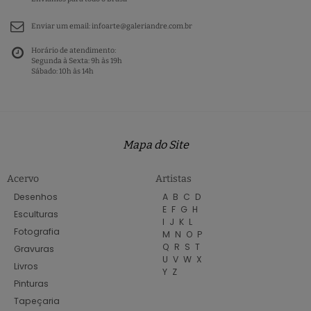
Enviar um email:
infoarte@galeriandre.com.br
Horário de atendimento:
Segunda à Sexta: 9h às 19h
Sábado: 10h às 14h
Mapa do Site
Acervo
Artistas
Desenhos
A
B
C
D
E
F
G
H
Esculturas
I
J
K
L
Fotografia
M
N
O
P
Q
R
S
T
Gravuras
U
V
W
X
Livros
Y
Z
Pinturas
Tapeçaria