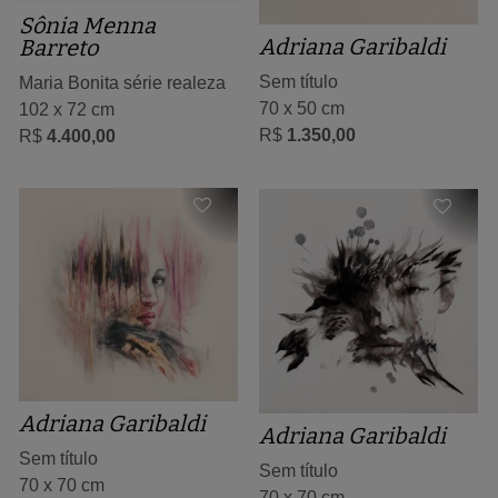
Sônia Menna
Adriana Garibaldi
Barreto
Sem título
Maria Bonita série realeza
70 x 50 cm
102 x 72 cm
R$
1.350,00
R$
4.400,00
Adriana Garibaldi
Adriana Garibaldi
Sem título
Sem título
70 x 70 cm
70 x 70 cm