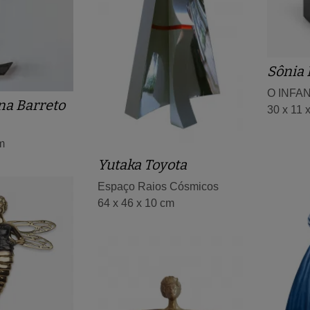
Sônia
O INFA
na Barreto
30 x 11 
m
Yutaka Toyota
Espaço Raios Cósmicos
64 x 46 x 10 cm