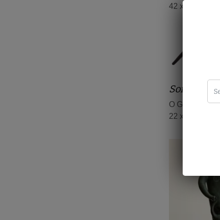
42 x 20 x 30 c
Sonia Ebli
O GATO
22 x 65 x 15 c