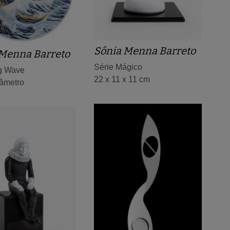
Sônia Menna Barreto
 Menna Barreto
Série Mágico
ig Wave
22 x 11 x 11 cm
iâmetro