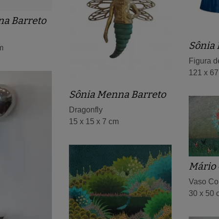
na Barreto
Sônia
m
Figura d
121 x 6
Sônia Menna Barreto
Dragonfly
15 x 15 x 7 cm
Mário
Vaso Co
30 x 50 