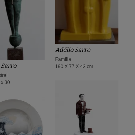
Adélio Sarro
Família
 Sarro
190 X 77 X 42 cm
tral
 x 30