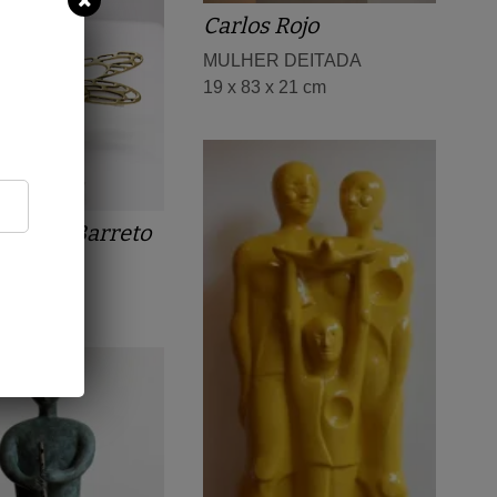
Carlos Rojo
MULHER DEITADA
19 x 83 x 21 cm
 Menna Barreto
LA
x 8 cm