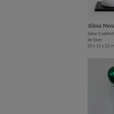
Sônia Men
Série Coelhin
de Ouro
23 x 12 x 12 c