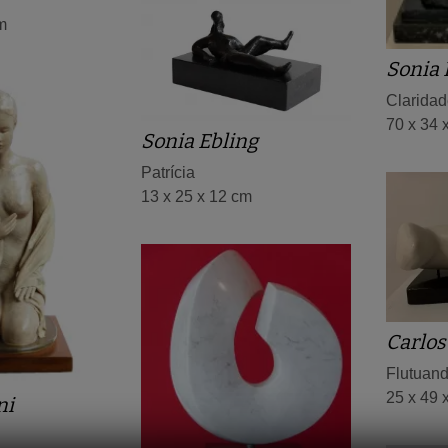
m
Sonia 
Clarida
70 x 34 
Sonia Ebling
Patrícia
13 x 25 x 12 cm
Carlos
Flutuan
25 x 49 
ni