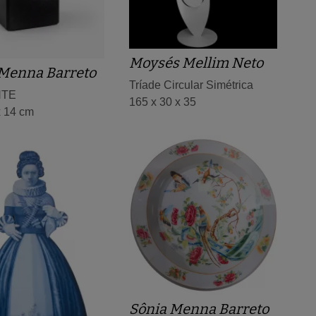
Moysés Mellim Neto
 Menna Barreto
Tríade Circular Simétrica
NTE
165 x 30 x 35
x 14 cm
Sônia Menna Barreto