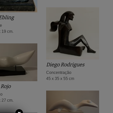
Ebling
de
x 19 cm.
Diego Rodrigues
Concentração
45 x 35 x 55 cm
 Rojo
do
x 27 cm.