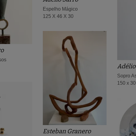
Espelho Mágico
125 X 46 X 30
ro
sos
Adélio
Sopro As
150 x 30
Esteban Granero