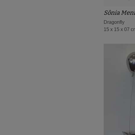
Sônia Men
Dragonfly
15 x 15 x 07 c