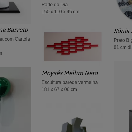
Parte do Dia
150 x 110 x 45 cm
na Barreto
Sônia
ha com Cartola
Prato B
81 cm d
m
Moysés Mellim Neto
Escultura parede vermelha
181 x 67 x 06 cm