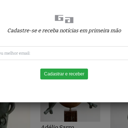
m
Cadastre-se e receba notícias em primeira mão
Carlos Rojo
ABSTRATO NR 30
ng
45 x 26 x 15 cm
Sônia
m
LIBÉLU
15 x 13 
Adélio Sarro