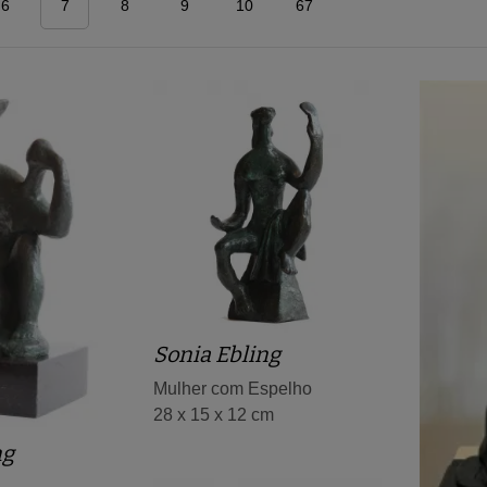
6
7
8
9
10
67
Sonia Ebling
Mulher com Espelho
28 x 15 x 12 cm
ng