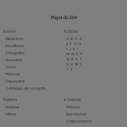
Mapa do Site
Acervo
Artistas
Desenhos
A
B
C
D
E
F
G
H
Esculturas
I
J
K
L
Fotografia
M
N
O
P
Q
R
S
T
Gravuras
U
V
W
X
Livros
Y
Z
Pinturas
Tapeçaria
Catálogo de Locação
Tapetes
A Galeria
História
História
Vitrine
Exposições
Colecionismo