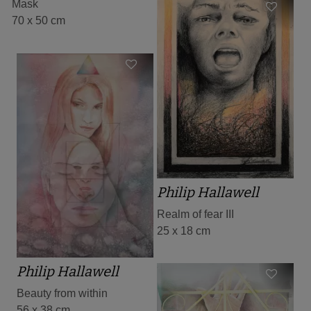
Mask
70 x 50 cm
Philip Hallawell
Realm of fear III
25 x 18 cm
Philip Hallawell
Beauty from within
56 x 38 cm