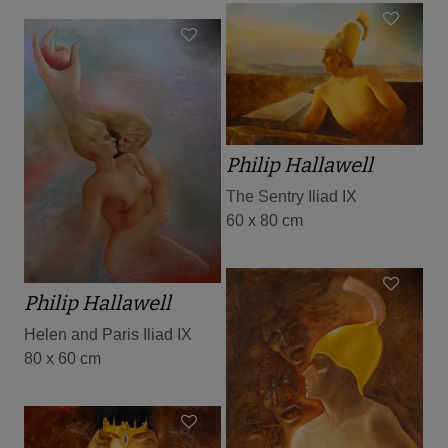
Philip Hallawell
The Sentry Iliad IX
60 x 80 cm
Philip Hallawell
Helen and Paris Iliad IX
80 x 60 cm