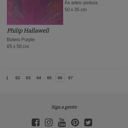
Às artes: pintura
50 x 35 cm
Philip Hallawell
Bolero Purple
65 x 50 cm
1
62
63
64
65
66
67
Siga a gente