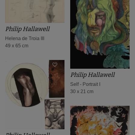
Philip Hallawell
Helena de Troia III
49 x 65 cm
Philip Hallawell
Self - Portrait I
30 x 21 cm