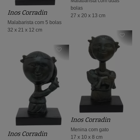
Malabarista com duas
bolas
Inos Corradin
27 x 20 x 13 cm
Malabarista com 5 bolas
32 x 21 x 12 cm
Inos Corradin
Menina com gato
Inos Corradin
17 x 10 x 8 cm