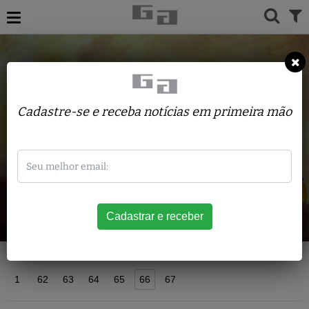
Cadastre-se e receba notícias em primeira mão
Acervo
1
62
63
64
65
66
67