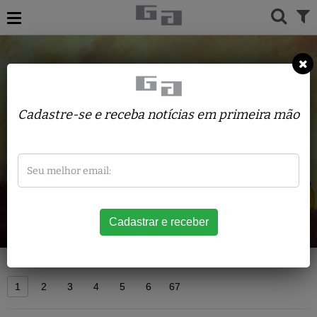
Cadastre-se e receba notícias em primeira mão
Acervo
1
2
3
4
5
6
67