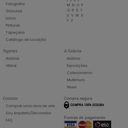
Fotografia
M
N
O
P
Q
R
S
T
Gravuras
U
V
W
X
Livros
Y
Z
Pinturas
Tapeçaria
Catálogo de Locação
Tapetes
A Galeria
História
História
Vitrine
Exposições
Colecionismo
Multimuro
News
Contato
Compra segura
Comprar uma obra de arte
Sou Arquiteto/Decorador
Formas de pagamento
FAQ