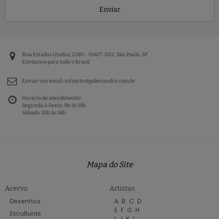
Enviar
Rua Estados Unidos, 2280 - 01427-002, São Paulo, SP
Enviamos para todo o Brasil
Enviar um email:
infoarte@galeriandre.com.br
Horário de atendimento:
Segunda à Sexta: 9h às 19h
Sábado: 10h às 14h
Mapa do Site
Acervo
Artistas
Desenhos
A
B
C
D
E
F
G
H
Esculturas
I
J
K
L