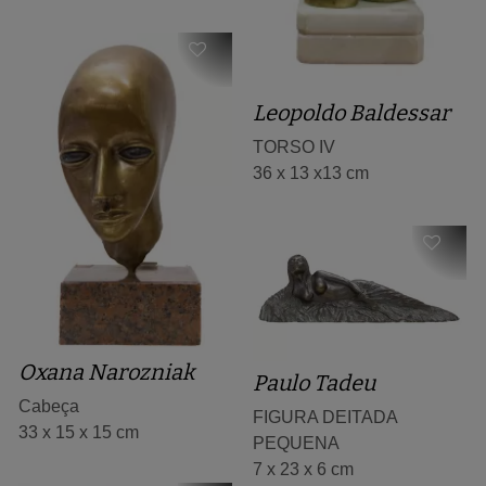
Leopoldo Baldessar
TORSO IV
36 x 13 x13 cm
Oxana Narozniak
Paulo Tadeu
Cabeça
FIGURA DEITADA
33 x 15 x 15 cm
PEQUENA
7 x 23 x 6 cm