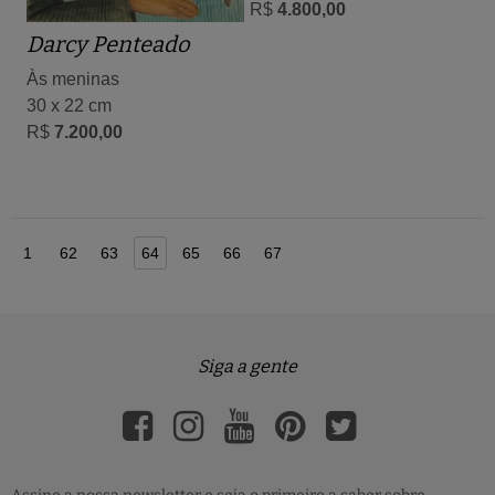
R$
4.800,00
Darcy Penteado
Às meninas
30 x 22 cm
R$
7.200,00
1
62
63
64
65
66
67
Siga a gente