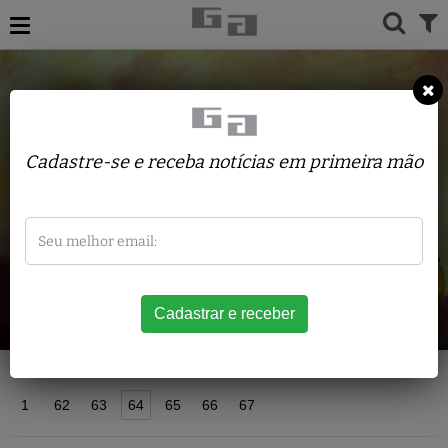
Cadastre-se e receba notícias em primeira mão
Acervo
1
62
63
64
65
66
67