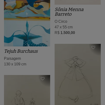
Sônia Menna
Barreto
O Circo
47 x 55 cm
R$
1.500,00
Tejuh Burchaus
Paisagem
130 x 109 cm