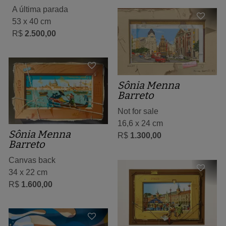
A última parada
53 x 40 cm
R$
2.500,00
Sônia Menna
Barreto
Not for sale
16,6 x 24 cm
Sônia Menna
R$
1.300,00
Barreto
Canvas back
34 x 22 cm
R$
1.600,00