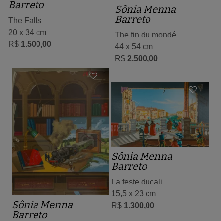
Barreto
Sônia Menna
Barreto
The Falls
20 x 34 cm
The fin du mondé
R$
1.500,00
44 x 54 cm
R$
2.500,00
Sônia Menna
Barreto
La feste ducali
15,5 x 23 cm
Sônia Menna
R$
1.300,00
Barreto