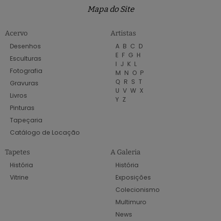
Mapa do Site
Acervo
Artistas
Desenhos
A
B
C
D
E
F
G
H
Esculturas
I
J
K
L
Fotografia
M
N
O
P
Q
R
S
T
Gravuras
U
V
W
X
Livros
Y
Z
Pinturas
Tapeçaria
Catálogo de Locação
Tapetes
A Galeria
História
História
Vitrine
Exposições
Colecionismo
Multimuro
News