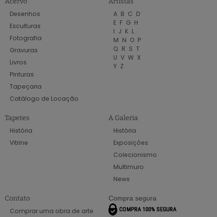
Acervo
Artistas
Desenhos
A
B
C
D
E
F
G
H
Esculturas
I
J
K
L
Fotografia
M
N
O
P
Q
R
S
T
Gravuras
U
V
W
X
Livros
Y
Z
Pinturas
Tapeçaria
Catálogo de Locação
Tapetes
A Galeria
História
História
Vitrine
Exposições
Colecionismo
Multimuro
News
Contato
Compra segura
Comprar uma obra de arte