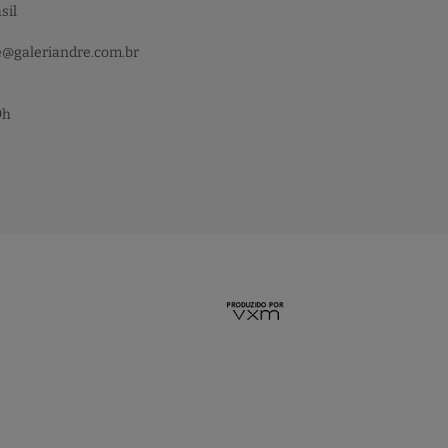
sil
e@galeriandre.com.br
9h