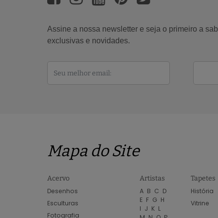
Assine a nossa newsletter e seja o primeiro a s
exclusivas e novidades.
Mapa do Site
Acervo
Artistas
Tapetes
Desenhos
A
B
C
D
História
E
F
G
H
Esculturas
Vitrine
I
J
K
L
Fotografia
M
N
O
P