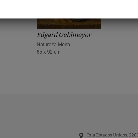
Edgard Oehlmeyer
Natureza Morta
65 x 92 cm
Rua Estados Unidos, 2280